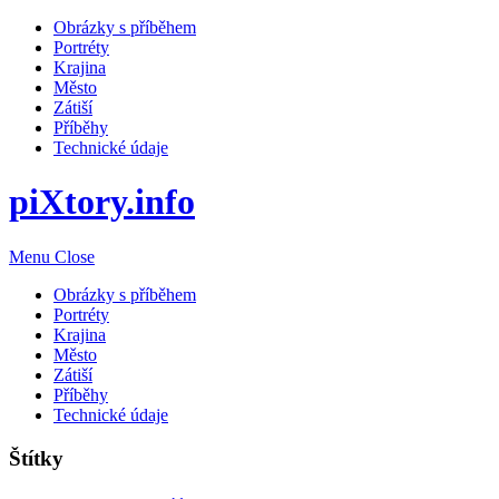
Obrázky s příběhem
Portréty
Krajina
Město
Zátiší
Příběhy
Technické údaje
piXtory.info
Menu
Close
Obrázky s příběhem
Portréty
Krajina
Město
Zátiší
Příběhy
Technické údaje
Štítky