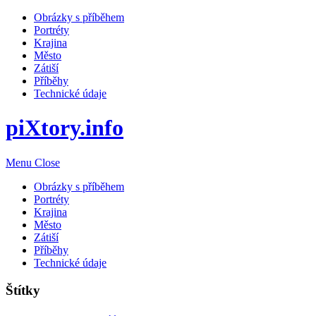
Obrázky s příběhem
Portréty
Krajina
Město
Zátiší
Příběhy
Technické údaje
piXtory.info
Menu
Close
Obrázky s příběhem
Portréty
Krajina
Město
Zátiší
Příběhy
Technické údaje
Štítky