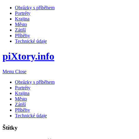
Obrázky s příběhem
Portréty
Krajina
Město
Zátiší
Příběhy
Technické údaje
piXtory.info
Menu
Close
Obrázky s příběhem
Portréty
Krajina
Město
Zátiší
Příběhy
Technické údaje
Štítky