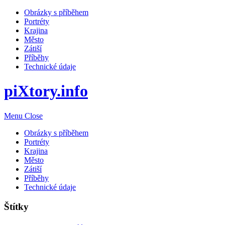
Obrázky s příběhem
Portréty
Krajina
Město
Zátiší
Příběhy
Technické údaje
piXtory.info
Menu
Close
Obrázky s příběhem
Portréty
Krajina
Město
Zátiší
Příběhy
Technické údaje
Štítky