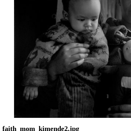
faith_mom_kimende2.jpg