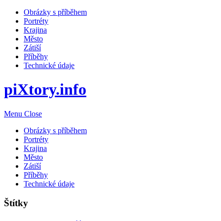
Obrázky s příběhem
Portréty
Krajina
Město
Zátiší
Příběhy
Technické údaje
piXtory.info
Menu
Close
Obrázky s příběhem
Portréty
Krajina
Město
Zátiší
Příběhy
Technické údaje
Štítky