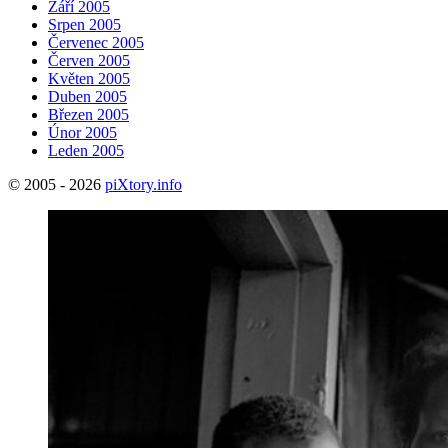
Září 2005
Srpen 2005
Červenec 2005
Červen 2005
Květen 2005
Duben 2005
Březen 2005
Únor 2005
Leden 2005
© 2005 - 2026
piXtory.info