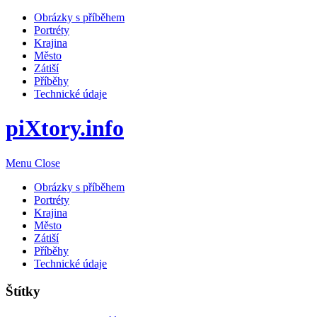
Obrázky s příběhem
Portréty
Krajina
Město
Zátiší
Příběhy
Technické údaje
piXtory.info
Menu
Close
Obrázky s příběhem
Portréty
Krajina
Město
Zátiší
Příběhy
Technické údaje
Štítky