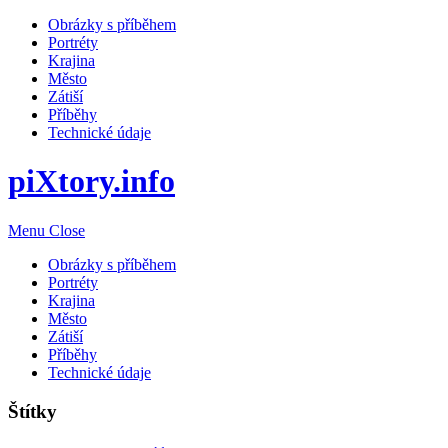
Obrázky s příběhem
Portréty
Krajina
Město
Zátiší
Příběhy
Technické údaje
piXtory.info
Menu
Close
Obrázky s příběhem
Portréty
Krajina
Město
Zátiší
Příběhy
Technické údaje
Štítky