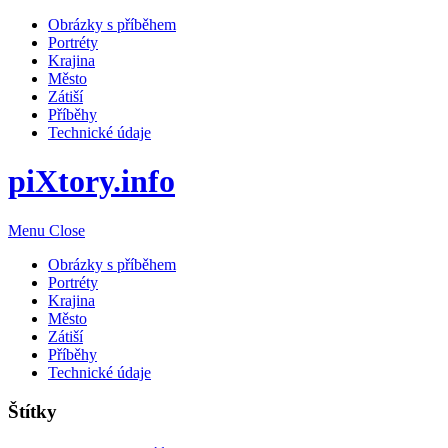
Obrázky s příběhem
Portréty
Krajina
Město
Zátiší
Příběhy
Technické údaje
piXtory.info
Menu
Close
Obrázky s příběhem
Portréty
Krajina
Město
Zátiší
Příběhy
Technické údaje
Štítky