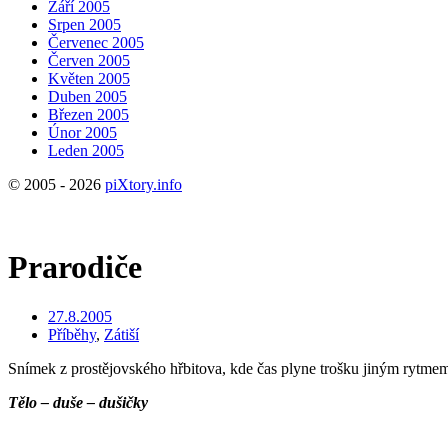
Září 2005
Srpen 2005
Červenec 2005
Červen 2005
Květen 2005
Duben 2005
Březen 2005
Únor 2005
Leden 2005
© 2005 - 2026
piXtory.info
Prarodiče
27.8.2005
Příběhy
,
Zátiší
Snímek z prostějovského hřbitova, kde čas plyne trošku jiným rytmem
Tělo – duše – dušičky