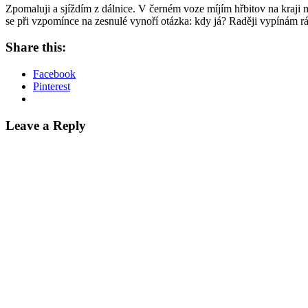
Zpomaluji a sjíždím z dálnice. V černém voze míjím hřbitov na kraji m
se při vzpomínce na zesnulé vynoří otázka: kdy já? Raději vypínám r
Share this:
Facebook
Pinterest
Leave a Reply