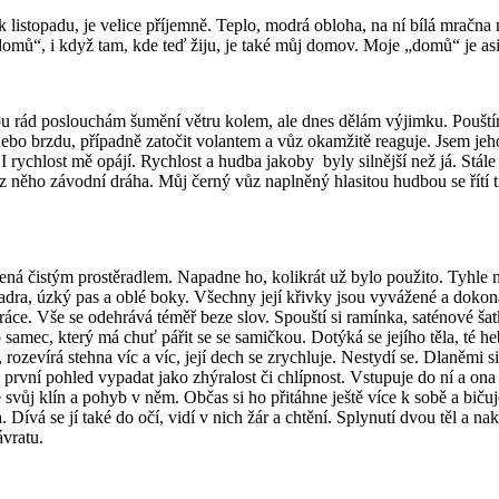
tek listopadu, je velice příjemně. Teplo, modrá obloha, na ní bílá mr
„domů“, i když tam, kde teď žiju, je také můj domov. Moje „domů“ je as
u rád poslouchám šumění větru kolem, ale dnes dělám výjimku. Pouštím s
 nebo brzdu, případně zatočit volantem a vůz okamžitě reaguje. Jsem j
chlost mě opájí. Rychlost a hudba jakoby byly silnější než já. Stále z
se z něho závodní dráha. Můj černý vůz naplněný hlasitou hudbou se řítí
lečená čistým prostěradlem. Napadne ho, kolikrát už bylo použito. Tyhle 
adra, úzký pas a oblé boky. Všechny její křivky jsou vyvážené a dokonal
ráce. Vše se odehrává téměř beze slov. Spouští si ramínka, saténové šatk
amec, který má chuť pářit se se samičkou. Dotýká se jejího těla, té hebké
o, rozevírá stehna víc a víc, její dech se zrychluje. Nestydí se. Dlaněmi
 první pohled vypadat jako zhýralost či chlípnost. Vstupuje do ní a ona
svůj klín a pohyb v něm. Občas si ho přitáhne ještě více k sobě a biču
la. Dívá se jí také do očí, vidí v nich žár a chtění. Splynutí dvou těl a
ávratu.