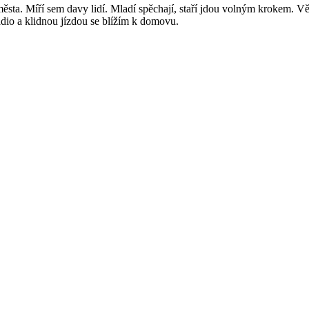
ěsta. Míří sem davy lidí. Mladí spěchají, staří jdou volným krokem. Vět
ádio a klidnou jízdou se blížím k domovu.