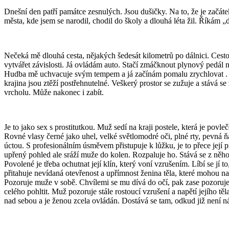
Dnešní den patří památce zesnulých. Jsou dušičky. Na to, že je začá
města, kde jsem se narodil, chodil do školy a dlouhá léta žil. Říkám 
Nečeká mě dlouhá cesta, nějakých šedesát kilometrů po dálnici. Cesto
vytvářet závislosti. Já ovládám auto. Stačí zmáčknout plynový pedál
Hudba mě uchvacuje svým tempem a já začínám pomalu zrychlovat . I ry
krajina jsou ztěží postřehnutelné. Veškerý prostor se zužuje a stává 
vrcholu. Může nakonec i zabít.
Je to jako sex s prostitutkou. Muž sedí na kraji postele, která je pov
Rovné vlasy černé jako uhel, velké světlomodré oči, plné rty, pevná ň
úctou. S profesionálním úsměvem přistupuje k lůžku, je to přece její p
upřený pohled ale sráží muže do kolen. Rozpaluje ho. Stává se z něho s
Povolené je třeba ochutnat její klín, který voní vzrušením. Líbí se jí t
přitahuje nevídaná otevřenost a upřímnost ženina těla, které mohou na
Pozoruje muže v sobě. Chvílemi se mu dívá do očí, pak zase pozoruje 
celého pohltit. Muž pozoruje stále rostoucí vzrušení a napětí jejího tě
nad sebou a je ženou zcela ovládán. Dostává se tam, odkud již není n