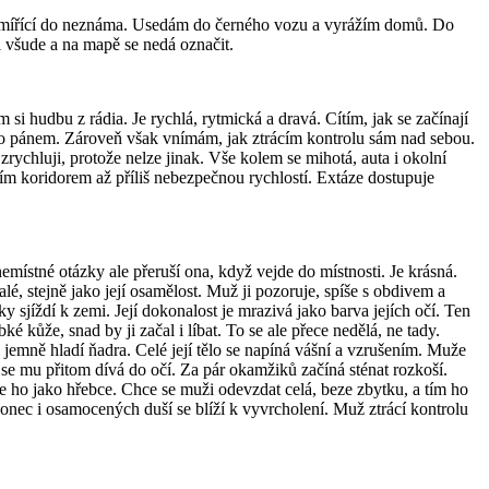
ačna mířící do neznáma. Usedám do černého vozu a vyrážím domů. Do
i všude a na mapě se nedá označit.
i hudbu z rádia. Je rychlá, rytmická a dravá. Cítím, jak se začínají
eho pánem. Zároveň však vnímám, jak ztrácím kontrolu sám nad sebou.
rychluji, protože nelze jinak. Vše kolem se mihotá, auta i okolní
 tím koridorem až příliš nebezpečnou rychlostí. Extáze dostupuje
nemístné otázky ale přeruší ona, když vejde do místnosti. Je krásná.
é, stejně jako její osamělost. Muž ji pozoruje, spíše s obdivem a
y sjíždí k zemi. Její dokonalost je mrazivá jako barva jejích očí. Ten
 kůže, snad by ji začal i líbat. To se ale přece nedělá, ne tady.
 si jemně hladí ňadra. Celé její tělo se napíná vášní a vzrušením. Muže
 se mu přitom dívá do očí. Za pár okamžiků začíná sténat rozkoší.
je ho jako hřebce. Chce se muži odevzdat celá, beze zbytku, a tím ho
 nakonec i osamocených duší se blíží k vyvrcholení. Muž ztrácí kontrolu